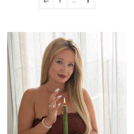
1
…
3