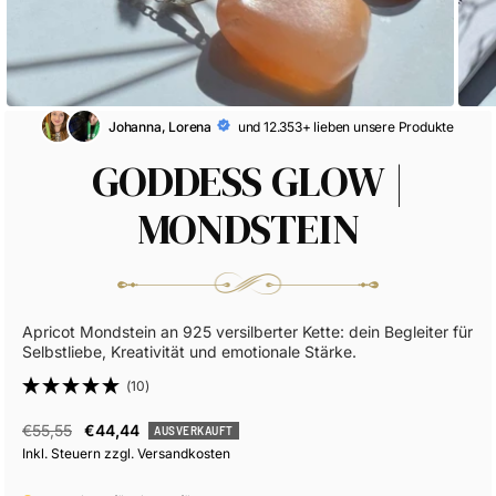
Johanna, Lorena
und 12.353+ lieben unsere Produkte
GODDESS GLOW |
MONDSTEIN
Apricot Mondstein an 925 versilberter Kette: dein Begleiter für
Selbstliebe, Kreativität und emotionale Stärke.
(10)
Regulärer
Angebotspreis
€55,55
€44,44
AUSVERKAUFT
Preis
Inkl. Steuern zzgl. Versandkosten