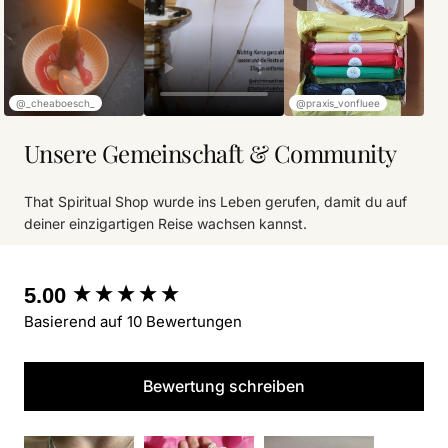
@_cheaboesch_
@praxis_vonfluee
Unsere Gemeinschaft & Community
That Spiritual Shop wurde ins Leben gerufen, damit du auf
deiner einzigartigen Reise wachsen kannst.
New content loaded
5.00
Basierend auf 10 Bewertungen
Bewertung schreiben