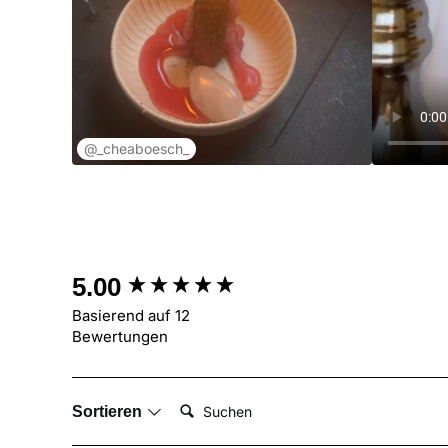
@_cheaboesch_
New content loaded
5.00
Basierend auf 12
Bewertungen
Suchen:
Sortieren