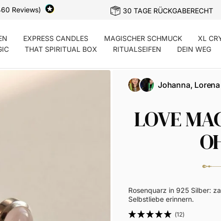
460 Reviews)
30 TAGE RÜCKGABERECHT
EN
EXPRESS CANDLES
MAGISCHER SCHMUCK
XL CR
GIC
THAT SPIRITUAL BOX
RITUALSEIFEN
DEIN WEG
Johanna, Lorena
LOVE MA
O
Rosenquarz in 925 Silber: za
Selbstliebe erinnern.
(12)