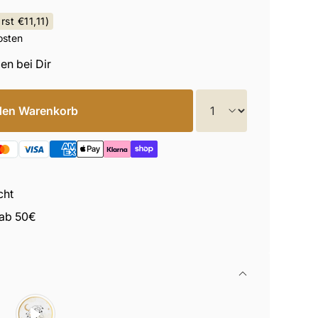
arst
€11,11
)
osten
en bei Dir
Menge
den Warenkorb
cht
 ab 50€