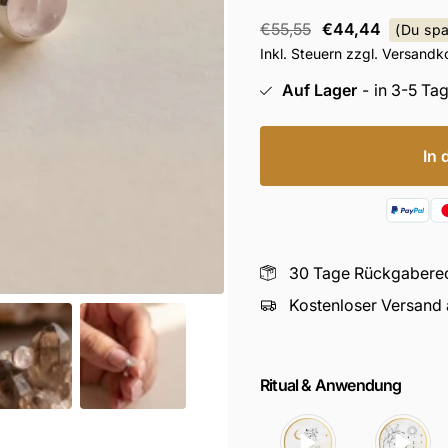
Regulärer
Angebotspreis
€55,55
€44,44
(Du sp
Preis
Inkl. Steuern zzgl. Versandk
Auf Lager
-
in 3-5 Tag
In 
30 Tage Rückgabere
Kostenloser Versand
Ritual & Anwendung