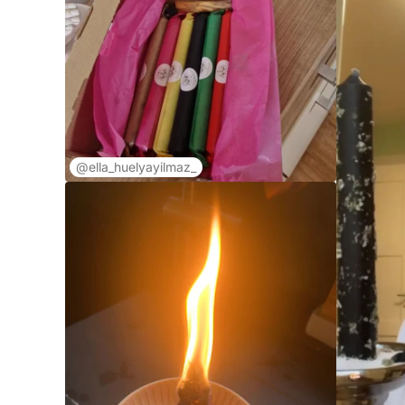
@ella_huelyayilmaz_