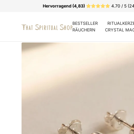
Direkt
Hervorragend (4,83)
4.70 / 5 (2
zum
Inhalt
BESTSELLER
RITUALKERZ
That
RÄUCHERN
CRYSTAL MA
Spiritual
Shop