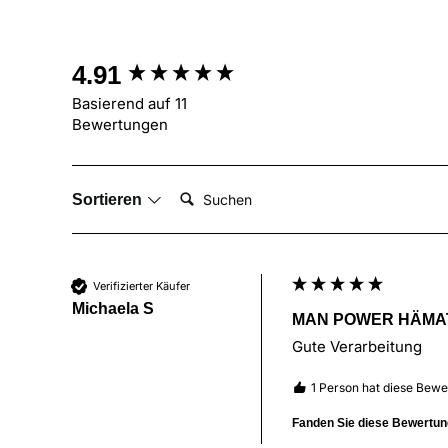
New content loaded
4.91
Basierend auf 11
Bewertungen
Suchen:
Sortieren
Verifizierter Käufer
Michaela S
MAN POWER HÄMA
Gute Verarbeitung 
1 Person hat diese Bewe
Fanden Sie diese Bewertung