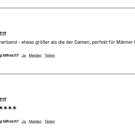
TIT
rband - etwas größer als die der Damen, perfekt für Männer
Ja
Melden
Teilen
 hilfreich?
TIT
🌟🌟🌟
Ja
Melden
Teilen
 hilfreich?