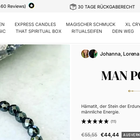
460 Reviews)
30 TAGE RÜCKGABERECHT
EN
EXPRESS CANDLES
MAGISCHER SCHMUCK
XL CR
GIC
THAT SPIRITUAL BOX
RITUALSEIFEN
DEIN WEG
Johanna, Lorena
MAN P
Hämatit, der Stein der Erdun
männliche Energie.
(11)
Regulärer
Angebotspreis
€55,55
€44,44
AUSVER