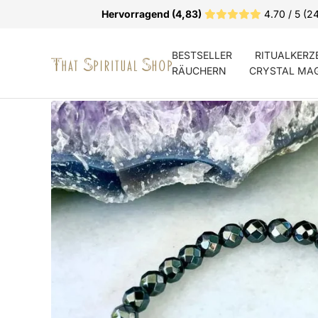
Direkt
Hervorragend (4,83)
4.70 / 5 (2
zum
Inhalt
BESTSELLER
RITUALKERZ
That
RÄUCHERN
CRYSTAL MA
Spiritual
Shop