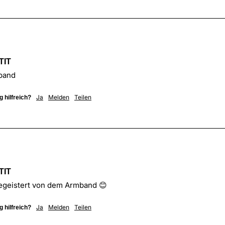
TIT
band 
Ja
Melden
Teilen
 hilfreich?
TIT
egeistert von dem Armband 😊
Ja
Melden
Teilen
 hilfreich?