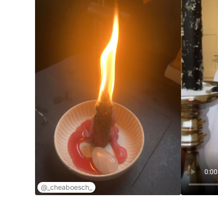
@_cheaboesch_