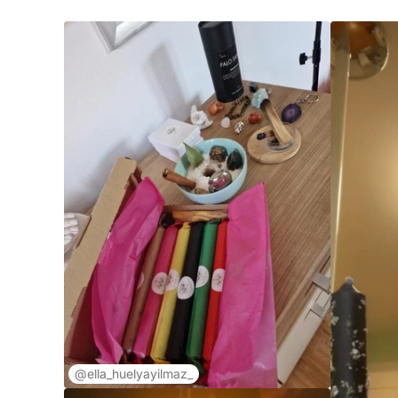
@ella_huelyayilmaz_