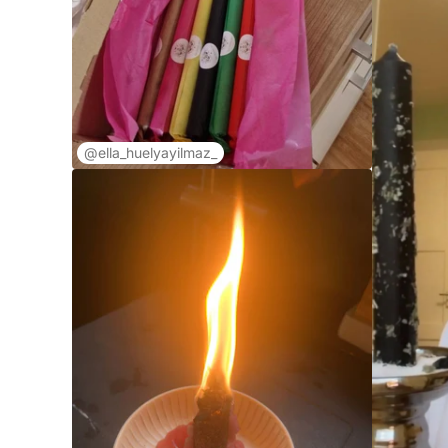
@ella_huelyayilmaz_