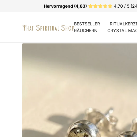
Direkt
Hervorragend (4,83)
4.70 / 5 (2
zum
Inhalt
BESTSELLER
RITUALKERZ
That
RÄUCHERN
CRYSTAL MA
Spiritual
Shop