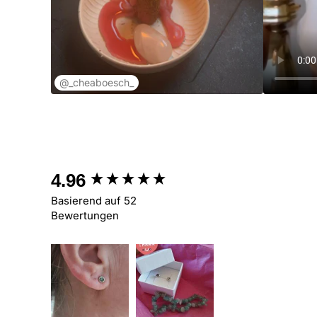
@_cheaboesch_
New content loaded
4.96
Basierend auf 52
Bewertungen