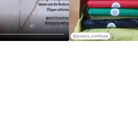
@praxis_vonfluee