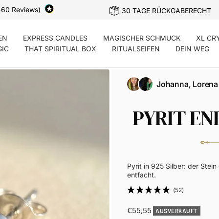
460 Reviews)
30 TAGE RÜCKGABERECHT
EN
EXPRESS CANDLES
MAGISCHER SCHMUCK
XL CR
GIC
THAT SPIRITUAL BOX
RITUALSEIFEN
DEIN WEG
Johanna, Lorena
PYRIT E
Pyrit in 925 Silber: der Stei
entfacht.
(52)
Angebotspreis
€55,55
AUSVERKAUFT