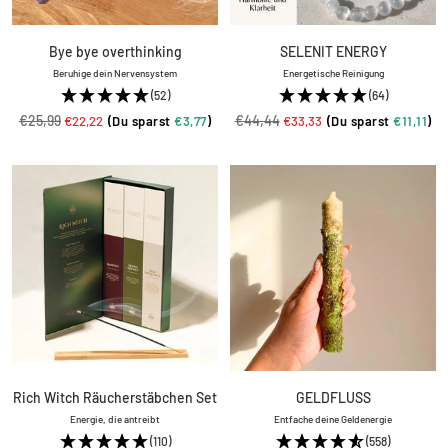
Bye bye overthinking
SELENIT ENERGY
Beruhige dein Nervensystem
Energetische Reinigung
(52)
(64)
Regulärer
Regulärer
€25,99
Angebotspreis
€44,44
Angebotspreis
€22,22
(Du sparst
€3,77
)
€33,33
(Du sparst
€11,11
)
Preis
Preis
Rich Witch Räucherstäbchen Set
GELDFLUSS
Energie, die antreibt
Entfache deine Geldenergie
(110)
(558)