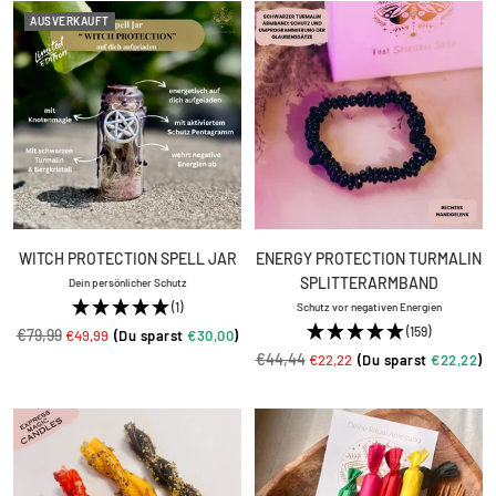
AUSVERKAUFT
WITCH PROTECTION SPELL JAR
ENERGY PROTECTION TURMALIN
SPLITTERARMBAND
Dein persönlicher Schutz
(1)
Schutz vor negativen Energien
(159)
Regulärer
€79,99
Angebotspreis
€49,99
(Du sparst
€30,00
)
Regulärer
€44,44
Angebotspreis
Preis
€22,22
(Du sparst
€22,22
)
Preis