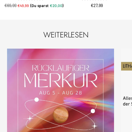
Regulärer
Angebotspreis
€69,99
Angebotspreis
€27,99
€49,99
(Du sparst
€20,00
)
Preis
WEITERLESEN