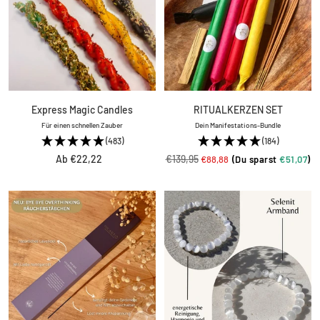
Express Magic Candles
RITUALKERZEN SET
Für einen schnellen Zauber
Dein Manifestations-Bundle
(483)
(184)
Angebotspreis
Regulärer
Ab €22,22
€139,95
Angebotspreis
€88,88
(Du sparst
€51,07
)
Preis